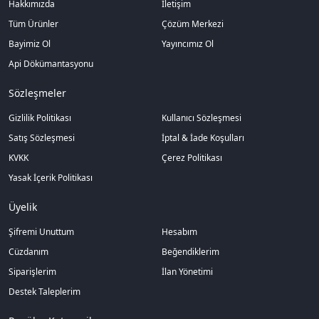
Hakkımızda
İletişim
Tüm Ürünler
Çözüm Merkezi
Bayimiz Ol
Yayıncımız Ol
Api Dökümantasyonu
Sözleşmeler
Gizlilik Politikası
Kullanıcı Sözleşmesi
Satış Sözleşmesi
İptal & İade Koşulları
KVKK
Çerez Politikası
Yasak İçerik Politikası
Üyelik
Şifremi Unuttum
Hesabım
Cüzdanım
Beğendiklerim
Siparişlerim
İlan Yönetimi
Destek Taleplerim