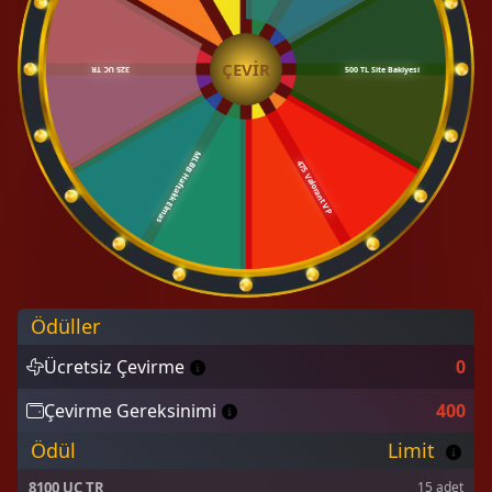
ÇEVIR
Pas
Ödüller
Ücretsiz Çevirme
0
Çevirme Gereksinimi
400
325 UC TR
Ödül
Limit
8100 UC TR
15 adet