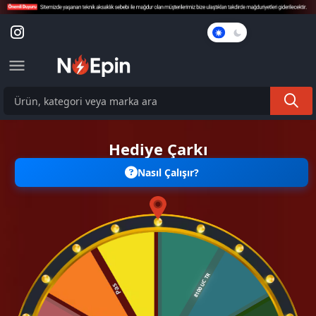
Karanlık
Mod
Hediye Çarkı
Nasıl Çalışır?