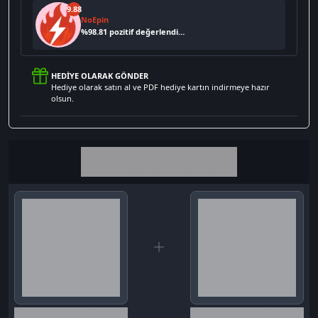
9.88
NoEpin
%
98.81
pozitif değerlendirme
HEDIYE OLARAK GÖNDER
Hediye olarak satın al ve PDF hediye kartın indirmeye hazır
olsun.
Birlikte al kazan
Seçili siparişlerde - İndirimli!
Seçili siparişlerde - İndirimli!