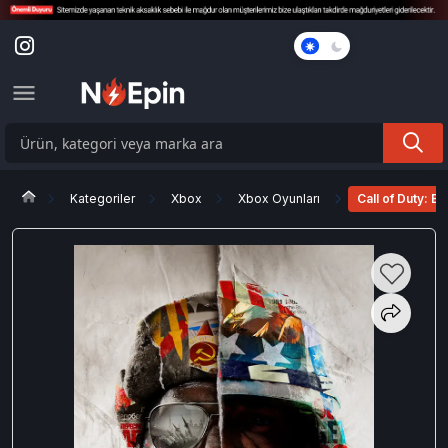
Karanlık
Mod
Kategoriler
Xbox
Xbox Oyunları
Call of Duty: 