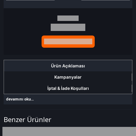
İndirim tutarı
İndirimli toplam
Birlikte sepete ekle (2)
Ürün Açıklaması
Kampanyalar
İptal & İade Koşulları
devamını oku...
Benzer Ürünler