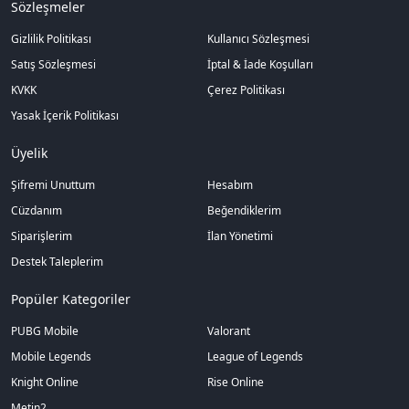
Sözleşmeler
Gizlilik Politikası
Kullanıcı Sözleşmesi
Satış Sözleşmesi
İptal & İade Koşulları
KVKK
Çerez Politikası
Yasak İçerik Politikası
Üyelik
Şifremi Unuttum
Hesabım
Cüzdanım
Beğendiklerim
Siparişlerim
İlan Yönetimi
Destek Taleplerim
Popüler Kategoriler
PUBG Mobile
Valorant
Mobile Legends
League of Legends
Knight Online
Rise Online
Metin2