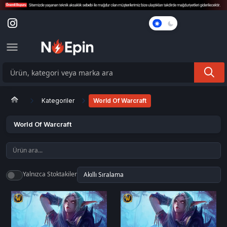
Karanlık
Mod
Kategoriler
World Of Warcraft
World Of Warcraft
Yalnızca Stoktakiler