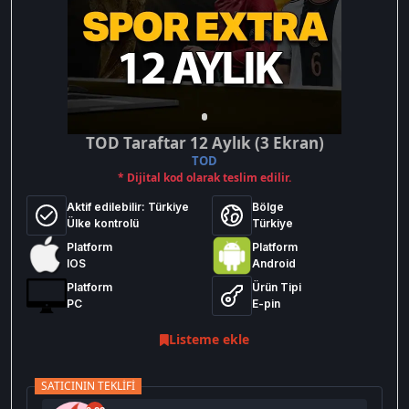
TOD Taraftar 12 Aylık (3 Ekran)
TOD
* Dijital kod olarak teslim edilir.
Aktif edilebilir:
Türkiye
Bölge
Ülke kontrolü
Türkiye
Platform
Platform
IOS
Android
Platform
Ürün Tipi
PC
E-pin
Listeme ekle
SATICININ TEKLIFI