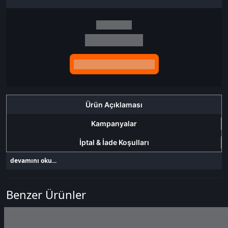
İndirim tutarı
İndirimli toplam
Birlikte sepete ekle (2)
Ürün Açıklaması
Kampanyalar
İptal & İade Koşulları
devamını oku...
Benzer Ürünler