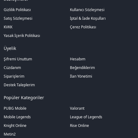
Gizlilik Politikası
Kullanıcı Sözleşmesi
Satış Sözleşmesi
İptal & İade Koşulları
KVKK
Çerez Politikası
Yasak İçerik Politikası
Üyelik
Şifremi Unuttum
Hesabım
Cüzdanım
Beğendiklerim
Siparişlerim
İlan Yönetimi
Destek Taleplerim
Popüler Kategoriler
PUBG Mobile
Valorant
Mobile Legends
League of Legends
Knight Online
Rise Online
Metin2