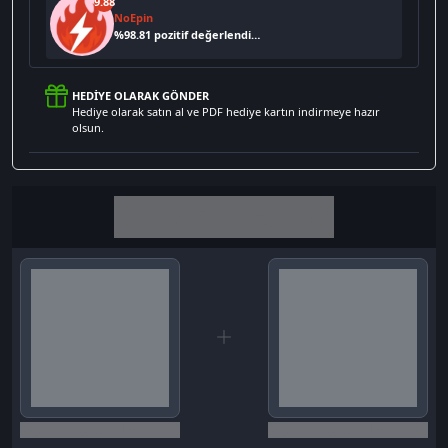
9.88
NoEpin
%
98.81
pozitif değerlendirme
HEDIYE OLARAK GÖNDER
Hediye olarak satın al ve PDF hediye kartın indirmeye hazır
olsun.
Birlikte al kazan
Seçili siparişlerde - İndirimli!
Seçili siparişlerde - İndirimli!