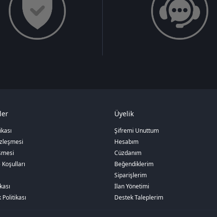
ler
Üyelik
tikası
Şifremi Unuttum
özleşmesi
Hesabım
şmesi
Cüzdanım
 Koşulları
Beğendiklerim
Siparişlerim
kası
İlan Yönetimi
 Politikası
Destek Taleplerim