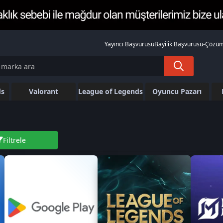
Yayıncı Başvurusu
Bayilik Başvurusu
-
Çözüm
ds
Valorant
League of Legends
Oyuncu Pazarı
Filtrele