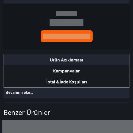
İndirim tutarı
İndirimli toplam
Birlikte sepete ekle (2)
Ürün Açıklaması
Kampanyalar
İptal & İade Koşulları
devamını oku...
Benzer Ürünler