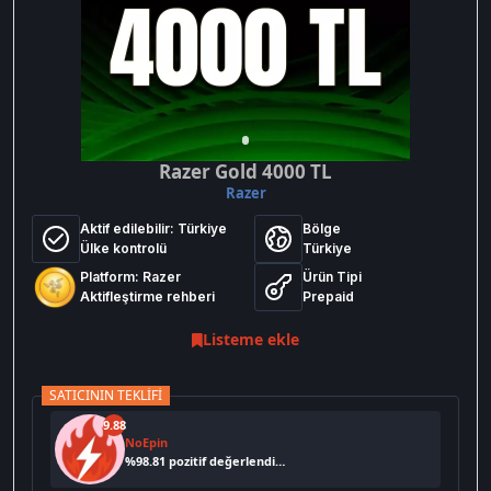
Razer Gold 4000 TL
Razer
Aktif edilebilir:
Türkiye
Bölge
Ülke kontrolü
Türkiye
Platform: Razer
Ürün Tipi
Aktifleştirme rehberi
Prepaid
Listeme ekle
SATICININ TEKLIFI
9.88
NoEpin
%
98.81
pozitif değerlendirme