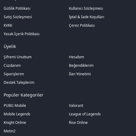
Gizlilik Politikası
Kullanıcı Sözleşmesi
Satış Sözleşmesi
İptal & İade Koşulları
KVKK
Çerez Politikası
Yasak İçerik Politikası
Üyelik
Şifremi Unuttum
Hesabım
Cüzdanım
Beğendiklerim
Siparişlerim
İlan Yönetimi
Destek Taleplerim
Popüler Kategoriler
PUBG Mobile
Valorant
Mobile Legends
League of Legends
Knight Online
Rise Online
Metin2