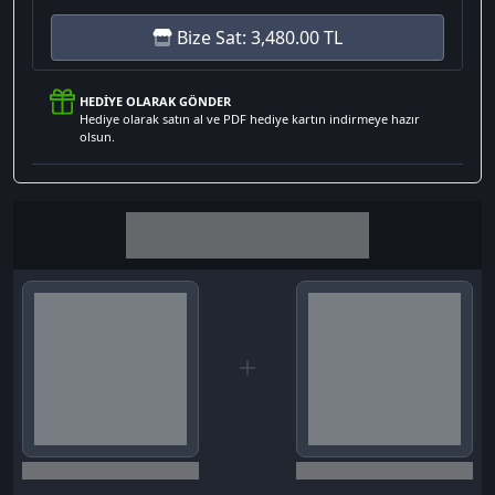
Bize Sat: 3,480.00 TL
HEDIYE OLARAK GÖNDER
Hediye olarak satın al ve PDF hediye kartın indirmeye hazır
olsun.
Birlikte al kazan
Seçili siparişlerde - İndirimli!
Seçili siparişlerde - İndirimli!