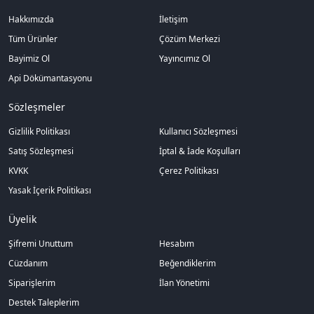
Hakkımızda
İletişim
Tüm Ürünler
Çözüm Merkezi
Bayimiz Ol
Yayıncımız Ol
Api Dökümantasyonu
Sözleşmeler
Gizlilik Politikası
Kullanıcı Sözleşmesi
Satış Sözleşmesi
İptal & İade Koşulları
KVKK
Çerez Politikası
Yasak İçerik Politikası
Üyelik
Şifremi Unuttum
Hesabım
Cüzdanım
Beğendiklerim
Siparişlerim
İlan Yönetimi
Destek Taleplerim