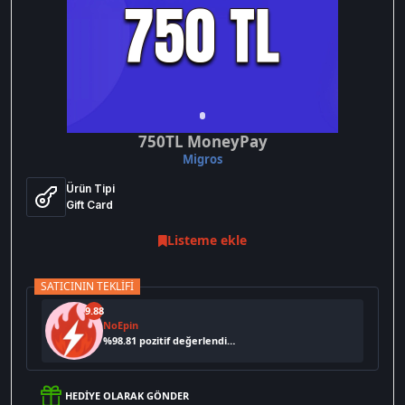
750TL MoneyPay
Migros
Ürün Tipi
Gift Card
Listeme ekle
SATICININ TEKLIFI
9.88
NoEpin
%
98.81
pozitif değerlendirme
HEDIYE OLARAK GÖNDER