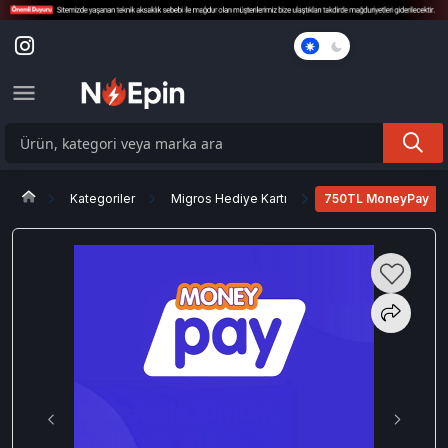
Karanlık
Mod
Kategoriler
Migros Hediye Kartı
750TL MoneyPay