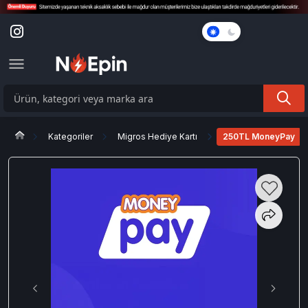
Karanlık
Mod
Kategoriler
Migros Hediye Kartı
250TL MoneyPay