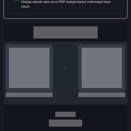
Hediye olarak satın al ve PDF hediye kartın indirmeye hazır
olsun.
Birlikte al kazan
Seçili siparişlerde - İndirimli!
Seçili siparişlerde - İndirimli!
İndirim tutarı
İndirimli toplam