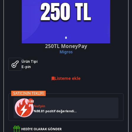
250TL MoneyPay
Migros
Ürün Tipi
E-pin
Listeme ekle
SATICININ TEKLIFI
9.88
NoEpin
%
98.81
pozitif değerlendirme
HEDIYE OLARAK GÖNDER