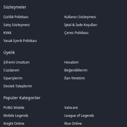
Sözleşmeler
Gizlilik Politikası
Kullanıcı Sözleşmesi
Satış Sözleşmesi
İptal & İade Koşulları
KVKK
Çerez Politikası
Yasak İçerik Politikası
Üyelik
Şifremi Unuttum
Hesabım
Cüzdanım
Beğendiklerim
Siparişlerim
İlan Yönetimi
Destek Taleplerim
Popüler Kategoriler
PUBG Mobile
Valorant
Mobile Legends
League of Legends
Knight Online
Rise Online