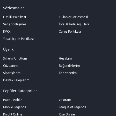
Sözleşmeler
Gizlilik Politikası
Kullanıcı Sözleşmesi
Satış Sözleşmesi
İptal & İade Koşulları
KVKK
Çerez Politikası
Yasak İçerik Politikası
Üyelik
Şifremi Unuttum
Hesabım
Cüzdanım
Beğendiklerim
Siparişlerim
İlan Yönetimi
Destek Taleplerim
Popüler Kategoriler
PUBG Mobile
Valorant
Mobile Legends
League of Legends
Knight Online
Rise Online