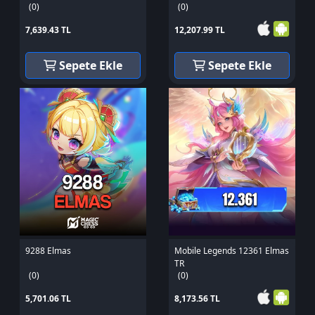
(0)
(0)
7,639.43 TL
12,207.99 TL
Sepete Ekle
Sepete Ekle
9288 Elmas
Mobile Legends 12361 Elmas
TR
(0)
(0)
5,701.06 TL
8,173.56 TL