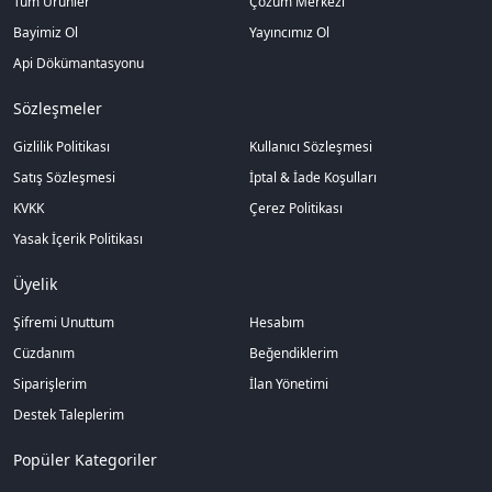
Tüm Ürünler
Çözüm Merkezi
Bayimiz Ol
Yayıncımız Ol
Api Dökümantasyonu
Sözleşmeler
Gizlilik Politikası
Kullanıcı Sözleşmesi
Satış Sözleşmesi
İptal & İade Koşulları
KVKK
Çerez Politikası
Yasak İçerik Politikası
Üyelik
Şifremi Unuttum
Hesabım
Cüzdanım
Beğendiklerim
Siparişlerim
İlan Yönetimi
Destek Taleplerim
Popüler Kategoriler