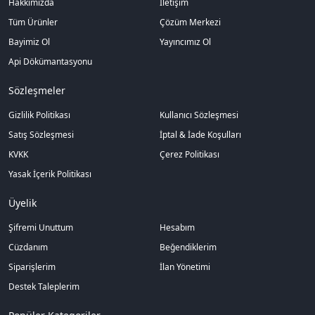
Hakkımızda
İletişim
Tüm Ürünler
Çözüm Merkezi
Bayimiz Ol
Yayıncımız Ol
Api Dökümantasyonu
Sözleşmeler
Gizlilik Politikası
Kullanıcı Sözleşmesi
Satış Sözleşmesi
İptal & İade Koşulları
KVKK
Çerez Politikası
Yasak İçerik Politikası
Üyelik
Şifremi Unuttum
Hesabım
Cüzdanım
Beğendiklerim
Siparişlerim
İlan Yönetimi
Destek Taleplerim