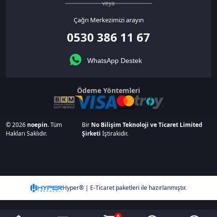
veya
Çağrı Merkezimizi arayın
0530 386 11 67
WhatsApp Destek
Ödeme Yöntemleri
© 2026
noepin
. Tüm
Bir
No Bilişim Teknoloji ve Ticaret Limited
Hakları Saklıdır.
Şirketi
İştirakidir.
Hyper® | E-Ticaret paketleri ile hazırlanmıştır.
0